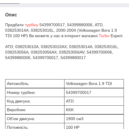
Опис
Придбати
турбіну
54399700017, 54399880006, ATD,
038253014A, 038253016L, 2000-2004 (Volkswagen Bora 1.9
TDI 100 HP) Ви можете у нас в інтернет магазині
Turbo
Expert.
ATD; 038253010A, 038253010AX, 038253014A, 038253016L,
038253056A, 038253056AX, 038253056AV; 54399700006,
54399880006, 54399700017, 54399880017
Автомобіль:
Volkswagen Bora 1.9 TDI
Номер турбіни:
54399700017
Код двигуна:
ATD
Виробник:
KKK
Об'єм двигуна:
1900 см
3
Потужність:
100 HP