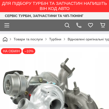
ДЛЯ ПІДБОРУ ТУРБІН ТА ЗАПЧАСТИН НАПИШІТЬ
ВІН КОД АВТО
СЕРВІС ТУРБІН, ЗАПЧАСТИНИ ТА ЧІП-ТЮНІНГ
Товари та послуги
Турбіни
Відновлені оригінальні ту
НА ОБМІН
–10%