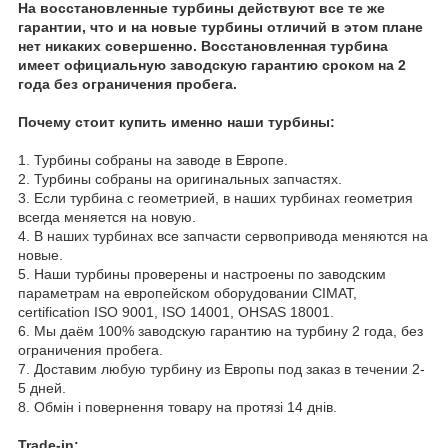
На восстановленные турбины действуют все те же
гарантии, что и на новые турбины отличий в этом плане
нет никаких совершенно. Восстановленная турбина
имеет официальную заводскую гарантию сроком на 2
года без ограничения пробега.
Почему стоит купить именно наши турбины:
1. Турбины собраны на заводе в Европе.
2. Турбины собраны на оригинальных запчастях.
3. Если турбина с геометрией, в наших турбинах геометрия
всегда меняется на новую.
4. В наших турбинах все запчасти сервопривода меняются на
новые.
5. Наши турбины проверены и настроены по заводским
параметрам на европейском оборудовании CIMAT,
certification ISO 9001, ISO 14001, OHSAS 18001.
6. Мы даём 100% заводскую гарантию на турбину 2 года, без
ограничения пробега.
7. Доставим любую турбину из Европы под заказ в течении 2-
5 дней.
8. Обмін і повернення товару на протязі 14 днів.
Trade-in: