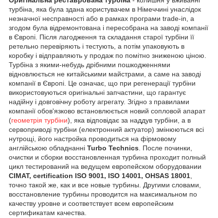
турбіна, яка була здана користувачем в Німеччині унаслідок
незначної несправності або в рамках програми trade-in, а
згодом була відремонтована і пересобрана на заводі компанії
в Європі. Після лагодження та складання старої турбіни її
ретельно перевіряють і тестують, а потім упаковують в
коробку і відправляють у продаж по помітно зниженою ціною.
Турбіна з якими-небудь дрібними пошкодженнями
відновлюється не китайськими майстрами, а саме на заводі
компанії в Європі. Це означає, що при регенерації турбіни
використовуються оригінальні запчастини, що гарантує
надійну і довговічну роботу агрегату. Згідно з правилами
компанії обов'язково встановлюється новий сопловой апарат
(
геометрія турбіни
), яка відповідає за наддув турбіни, а в
сервоприводі турбіни (електронний актуатор) змінюються всі
нутрощі, його настройка проводиться на фірмовому
англійською обладнанні
Turbo Technics
. После починки,
очистки и сборки восстановленная турбина проходит полный
цикл тестирований на ведущем европейском оборудовании
CIMAT, certification ISO 9001, ISO 14001, OHSAS 18001
,
точно такой же, как и все новые турбины. Другими словами,
восстановление турбины проводится на максимальном по
качеству уровне и соответствует всем европейским
сертификатам качества.