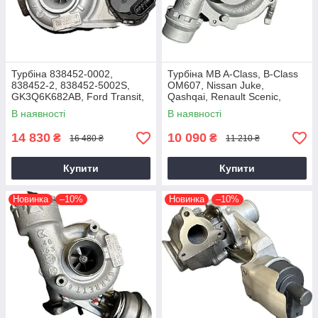
Турбіна 838452-0002,
Турбіна MB A-Class, B-Class
838452-2, 838452-5002S,
OM607, Nissan Juke,
GK3Q6K682AB, Ford Transit,
Qashqai, Renault Scenic,
Tourneo EcoBlue YNFS,
Kadjar, Megane K9K, 1.5 dCi,
В наявності
В наявності
YNF6, 2.0D, GTD1444V
2014+
14 830
10 090
₴
₴
16 480 ₴
11 210 ₴
Купити
Купити
Новинка
–10%
Новинка
–10%