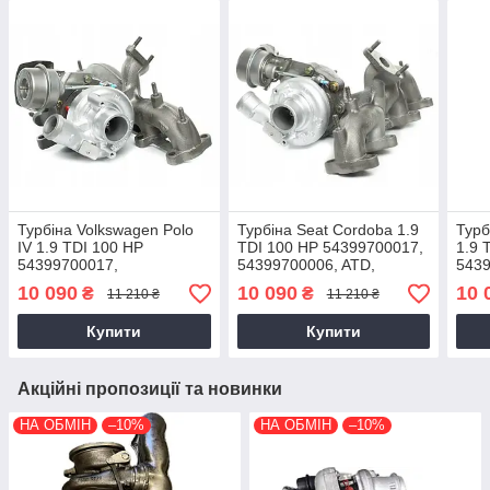
Турбіна Volkswagen Polo
Турбіна Seat Cordoba 1.9
Турб
IV 1.9 TDI 100 HP
TDI 100 HP 54399700017,
1.9 
54399700017,
54399700006, ATD,
5439
54399700006, ATD,
038253014A, 038253056A,
5439
10 090
10 090
10 
₴
₴
11 210 ₴
11 210 ₴
038253016L,
2002-2004
038
038253010AX, 2002-2004
0382
Купити
Купити
Акційні пропозиції та новинки
НА ОБМІН
–10%
НА ОБМІН
–10%