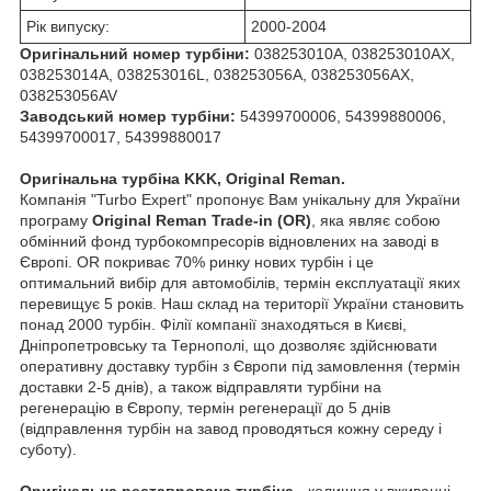
Рік випуску:
2000-2004
Оригінальний номер турбіни:
038253010A, 038253010AX,
038253014A, 038253016L, 038253056A, 038253056AX,
038253056AV
Заводський номер турбіни:
54399700006, 54399880006,
54399700017, 54399880017
Оригінальна турбіна KKK, Original Reman.
Компанія "Turbo Expert" пропонує Вам унікальну для України
програму
Original Reman Trade-in (OR)
, яка являє собою
обмінний фонд турбокомпресорів відновлених на заводі в
Європі. OR покриває 70% ринку нових турбін і це
оптимальний вибір для автомобілів, термін експлуатації яких
перевищує 5 років. Наш склад на території України становить
понад 2000 турбін. Філії компанії знаходяться в Києві,
Дніпропетровську та Тернополі, що дозволяє здійснювати
оперативну доставку турбін з Європи під замовлення (термін
доставки 2-5 днів), а також відправляти турбіни на
регенерацію в Європу, термін регенерації до 5 днів
(відправлення турбін на завод проводяться кожну середу і
суботу).
Оригінальна реставрована турбіна
- колишня у вживанні