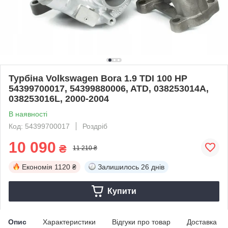
Турбіна Volkswagen Bora 1.9 TDI 100 HP
54399700017, 54399880006, ATD, 038253014A,
038253016L, 2000-2004
В наявності
Код: 54399700017
Роздріб
10 090
₴
11 210 ₴
Економія
1120 ₴
Залишилось
26 днів
Купити
Опис
Характеристики
Відгуки про товар
Доставка