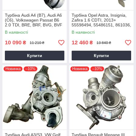
Турбіна Audi A4 (B7), Audi A6
Турбіна Opel Astra, Insignia,
(C6), Volkswagen Passat B6
Zafira 1.6 CDTI, 2013+
2.0 TDI, BRE, BRF, BVG, BVF
55598494, 55486151, 861036,
2004+
54389700021, 54389700003
В наявності
В наявності
10 090
12 460
₴
₴
11 210 ₴
13 840 ₴
Купити
Купити
Новинка
–10%
Новинка
–10%
Турбіна Audi A3/S3, VW Golf,
Турбіна Renault Megane III,