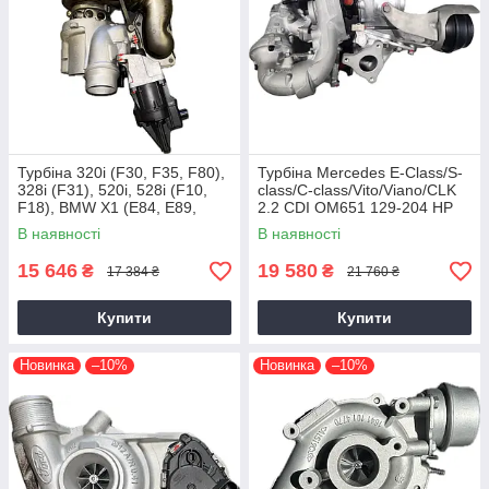
Турбіна 320i (F30, F35, F80),
Турбіна Mercedes E-Class/S-
328i (F31), 520i, 528i (F10,
class/C-class/Vito/Viano/CLK
F18), BMW X1 (E84, E89,
2.2 CDI OM651 129-204 HP
F25) N20B20, 2011+, 2.0 L
В наявності
В наявності
15 646
19 580
₴
₴
17 384 ₴
21 760 ₴
Купити
Купити
Новинка
–10%
Новинка
–10%