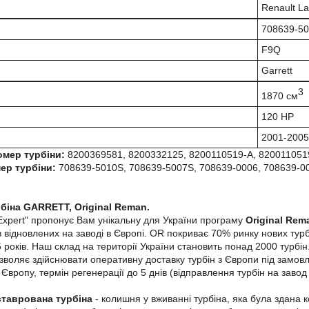
Renault La
708639-5
F9Q
Garrett
3
1870 см
120 HP
2001-2005
омер турбіни:
8200369581, 8200332125, 8200110519-A, 820011051
ер турбіни:
708639-5010S, 708639-5007S, 708639-0006, 708639-00
біна GARRETT, Original Reman.
Expert" пропонує Вам унікальну для України програму
Original Rem
 відновлених на заводі в Європі. OR покриває 70% ринку нових турбі
років. Наш склад на території України становить понад 2000 турбін. 
зволяє здійснювати оперативну доставку турбін з Європи під замовле
Європу, термін регенерації до 5 днів (відправлення турбін на завод
ставрована турбіна
- колишня у вживанні турбіна, яка була здана 