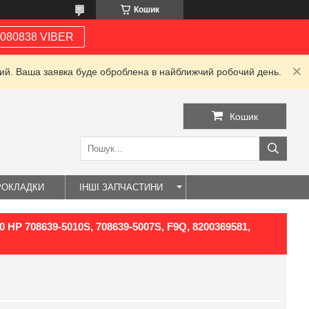
Кошик
080838 VIBER
дний. Ваша заявка буде оброблена в найближчий робочий день.
Кошик
РОКЛАДКИ
ІНШІ ЗАПЧАСТИНИ
120 HP 708639-5010S, 708639-5007S, F9Q, 8200369581,