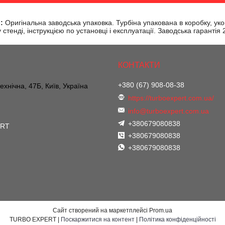
:
Оригінальна заводська упаковка. Турбіна упакована в коробку, ук
стенді, інструкцією по установці і експлуатації. Заводська гарантія
+380 (67) 908-08-38
ехнічна, 47Б, Київ, Україна
https://turboexpert.com.ua/
info@turboexpert.com.ua
+380679080838
ERT
+380679080838
+380679080838
Сайт створений на маркетплейсі
Prom.ua
TURBO EXPERT |
Поскаржитися на контент
|
Політика конфіденційності