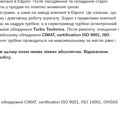
омпанії в Європі. Після лагодження та складання старої
яють у продаж по помітно зниженою ціною.
трами, а саме на заводі компанії в Європі. Це означає, що
у і довговічну роботу агрегату. Згідно з правилами компанії
дає за наддув турбіни, а в сервоприводі турбіни (електронний
йською обладнанні
Turbo Technics
. Після ремонту, очищення і
опейському обладнанні
CIMAT, certification ISO 9001, ISO
лення турбіни проводиться на максимальному за якістю рівні і
ей в цьому плані немає ніяких абсолютно. Відновлена
обігу.
 обладнанні CIMAT, certification ISO 9001, ISO 14001, OHSAS