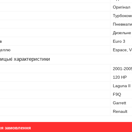
Оригінал
Турбокомп
Пневмати
Дизельне
в
Euro 3
оделлю
Espace, V
ицькі характеристики
2001-200
120 HP
Laguna II
F9Q
Garrett
Renault
ля замовлення