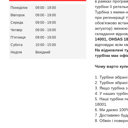
в рамках програм
турбіни її ретель
Понеділок
09:00
19:00
Турбіна з якими-
Вівторок
09:00
19:00
при регенерації т
обов'язково вста
Середа
09:00
19:00
актуатор) змінюю
Четвер
09:00
19:00
складання віднов
Пʼятниця
09:00
19:00
14001, OHSAS 1
відповідає всім є
Субота
10:00
15:00
На відновлені ту
Неділя
Вихідний
турбіна має офі
Чому варто купи
1. Турбіни зібрані
2. Турбіни зібран
3. Якщо турбіна з
4. У наших турбі
5. Наші турбіни 
18001.
6. Ми даємо 100%
7. Доставимо будь
8. Обмін і поверн