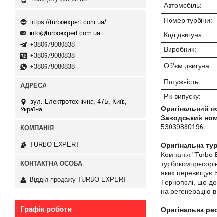
Автомобіль:
Номер турбіни:
https://turboexpert.com.ua/
info@turboexpert.com.ua
Код двигуна:
+380679080838
Виробник:
+380679080838
Об'єм двигуна:
+380679080838
Потужність:
Рік випуску:
вул. Електротехнічна, 47Б, Київ,
Оригінальний н
Україна
Заводський ном
53039880196
TURBO EXPERT
Оригінальна тур
Компанія "Turbo 
турбокомпресорів
яких перевищує 5 
Відділ продажу TURBO EXPERT
Тернополі, що до
на регенерацію в 
Графік роботи
Оригінальна ре