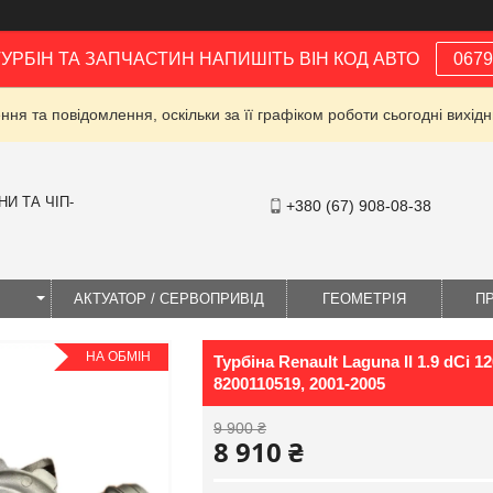
ТУРБІН ТА ЗАПЧАСТИН НАПИШІТЬ ВІН КОД АВТО
0679
ня та повідомлення, оскільки за її графіком роботи сьогодні вихі
И ТА ЧІП-
+380 (67) 908-08-38
І
АКТУАТОР / СЕРВОПРИВІД
ГЕОМЕТРІЯ
П
НА ОБМІН
Турбіна Renault Laguna II 1.9 dCi 
8200110519, 2001-2005
9 900 ₴
8 910 ₴