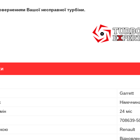
поверненням Вашої несправної турбіни.
ки
Garrett
к
Німеччин
мін
24 міс
708639-5
ркою
Renault
Відновле