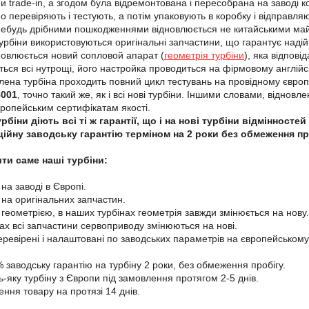
и trade-in, а згодом була відремонтована і пересобрана на заводі к
но перевіряють і тестують, а потім упаковують в коробку і відправл
небудь дрібними пошкодженнями відновлюється не китайськими майс
урбіни використовуються оригінальні запчастини, що гарантує надійн
новлюється новий сопловой апарат (
геометрія турбіни
), яка відпові
ться всі нутрощі, його настройка проводиться на фірмовому англі
лена турбіна проходить повний цикл тестувань на провідному євр
8001
, точно такий же, як і всі нові турбіни. Іншими словами, віднов
вропейським сертифікатам якості.
рбіни діють всі ті ж гарантії, що і на нові турбіни відмінност
ційну заводську гарантію терміном на 2 роки без обмеження пр
ти саме наші турбіни:
 на заводі в Європі.
і на оригінальних запчастин.
 геометрією, в наших турбінах геометрія завжди змінюється на нову.
нах всі запчастини сервоприводу змінюються на нові.
перевірені і налаштовані по заводських параметрів на європейському
 заводську гарантію на турбіну 2 роки, без обмеження пробігу.
-яку турбіну з Європи під замовлення протягом 2-5 днів.
ення товару на протязі 14 днів.