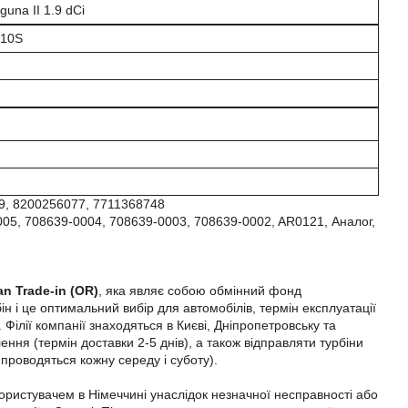
guna II 1.9 dCi
010S
9, 8200256077, 7711368748
05, 708639-0004, 708639-0003, 708639-0002, AR0121, Аналог,
an Trade-in (OR)
, яка являє собою обмінний фонд
н і це оптимальний вибір для автомобілів, термін експлуатації
Філії компанії знаходяться в Києві, Дніпропетровську та
ння (термін доставки 2-5 днів), а також відправляти турбіни
 проводяться кожну середу і суботу).
користувачем в Німеччині унаслідок незначної несправності або