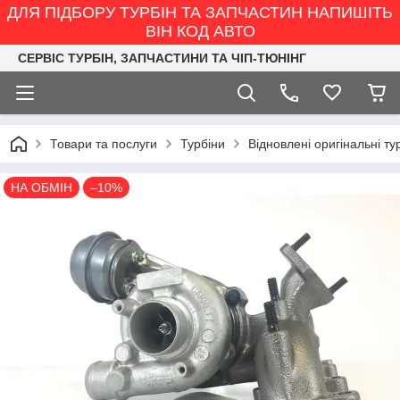
ДЛЯ ПІДБОРУ ТУРБІН ТА ЗАПЧАСТИН НАПИШІТЬ
ВІН КОД АВТО
СЕРВІС ТУРБІН, ЗАПЧАСТИНИ ТА ЧІП-ТЮНІНГ
Товари та послуги
Турбіни
Відновлені оригінальні ту
НА ОБМІН
–10%