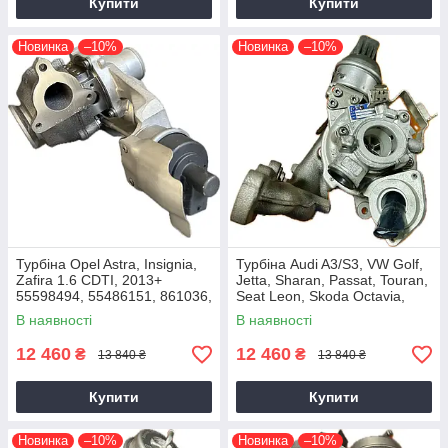
Купити
Купити
Новинка
–10%
Новинка
–10%
Турбіна Opel Astra, Insignia,
Турбіна Audi A3/S3, VW Golf,
Zafira 1.6 CDTI, 2013+
Jetta, Sharan, Passat, Touran,
55598494, 55486151, 861036,
Seat Leon, Skoda Octavia,
54389700021, 54389700003
Superb 2.0 TDI, CKRA
В наявності
В наявності
12 460
12 460
₴
₴
13 840 ₴
13 840 ₴
Купити
Купити
Новинка
–10%
Новинка
–10%