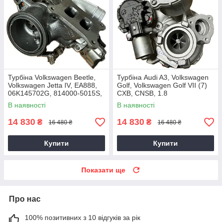
Турбіна Volkswagen Beetle,
Турбіна Audi A3, Volkswagen
Volkswagen Jetta IV, EA888,
Golf, Volkswagen Golf VII (7)
06K145702G, 814000-5015S,
CXB, CNSB, 1.8
2014+, 2.0 TSI
L, 06K145713H, 2014+
В наявності
В наявності
14 830
14 830
₴
₴
16 480 ₴
16 480 ₴
Купити
Купити
Показати ще
Про нас
100% позитивних з 10 відгуків за рік