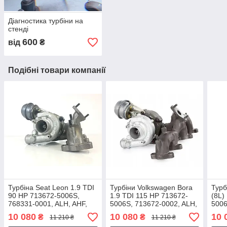
Діагностика турбіни на
стенді
600
від
₴
Подібні товари компанії
Турбіна Seat Leon 1.9 TDI
Турбіни Volkswagen Bora
Турб
90 HP 713672-5006S,
1.9 TDI 115 HP 713672-
(8L)
768331-0001, ALH, AHF,
5006S, 713672-0002, ALH,
5006
038253019CV,
AHF, AJM, AUY,
ALH,
10 080
10 080
10 
₴
₴
11 210 ₴
11 210 ₴
038253019A, 1999-2004
038253019C, 1997-2001
03G2