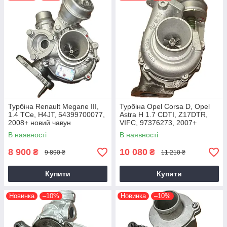
Турбіна Renault Megane III,
Турбіна Opel Corsa D, Opel
1.4 TCe, H4JT, 54399700077,
Astra H 1.7 CDTI, Z17DTR,
2008+ новий чавун
VIFC, 97376273, 2007+
В наявності
В наявності
8 900
10 080
₴
₴
9 890 ₴
11 210 ₴
Купити
Купити
Новинка
–10%
Новинка
–10%