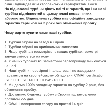
рівні і відповідає всім європейським сертифікатам якості.
На відновлені турбіни діють всі ті ж гарантії, що і на нові
турбіни відмінностей в цьому плані немає ніяких
абсолютно. Відновлена турбіна має офіційну заводську
гарантію терміном на 2 роки без обмеження пробігу.
Чому варто купити саме наші турбіни:
1. Турбіни зібрані на заводі в Європі.
2. Турбіни зібрані на оригінальних запчастин.
3. Якщо турбіна з геометрією, в наших турбінах геометрія
завжди змінюється на нову.
4. У наших турбінах всі запчастини сервоприводу змінюються
на нові.
5. Наші турбіни перевірені і налаштовані по заводських
параметрів на європейському обладнанні CIMAT, certification
ISO 9001, ISO 14001, OHSAS 18001.
6. Ми даємо 100% заводську гарантію на турбіну 2 роки, без
обмеження пробігу.
7. Доставимо будь-яку турбіну з Європи під замовлення
протягом 2-5 днів.
8. Обмін і повернення товару на протязі 14 днів.