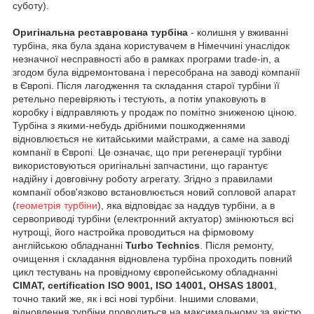
суботу).
Оригінальна реставрована турбіна
- колишня у вживанні
турбіна, яка була здана користувачем в Німеччині унаслідок
незначної несправності або в рамках програми trade-in, а
згодом була відремонтована і пересобрана на заводі компанії
в Європі. Після лагодження та складання старої турбіни її
ретельно перевіряють і тестують, а потім упаковують в
коробку і відправляють у продаж по помітно зниженою ціною.
Турбіна з якими-небудь дрібними пошкодженнями
відновлюється не китайськими майстрами, а саме на заводі
компанії в Європі. Це означає, що при регенерації турбіни
використовуються оригінальні запчастини, що гарантує
надійну і довговічну роботу агрегату. Згідно з правилами
компанії обов'язково встановлюється новий сопловой апарат
(
геометрія турбіни
), яка відповідає за наддув турбіни, а в
сервоприводі турбіни (електронний актуатор) змінюються всі
нутрощі, його настройка проводиться на фірмовому
англійською обладнанні
Turbo Technics
. Після ремонту,
очищення і складання відновлена турбіна проходить повний
цикл тестувань на провідному європейському обладнанні
CIMAT, certification ISO 9001, ISO 14001, OHSAS 18001
,
точно такий же, як і всі нові турбіни. Іншими словами,
відновлення турбіни проводиться на максимальному за якістю