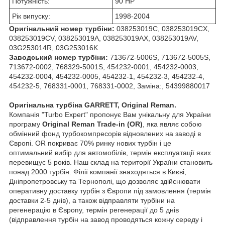
Потужність:
90 HP
Рік випуску:
1998-2004
Оригінальний номер турбіни:
038253019C, 038253019CX,
038253019CV, 038253019A, 038253019AX, 038253019AV,
03G253014R, 03G253016K
Заводський номер турбіни:
713672-5006S, 713672-5005S,
713672-0002, 768329-5001S, 454232-0001, 454232-0003,
454232-0004, 454232-0005, 454232-1, 454232-3, 454232-4,
454232-5, 768331-0001, 768331-0002, Заміна:, 54399880017
Оригінальна турбіна GARRETT, Original Reman.
Компанія "Turbo Expert" пропонує Вам унікальну для України
програму
Original Reman Trade-in (OR)
, яка являє собою
обмінний фонд турбокомпресорів відновлених на заводі в
Європі. OR покриває 70% ринку нових турбін і це
оптимальний вибір для автомобілів, термін експлуатації яких
перевищує 5 років. Наш склад на території України становить
понад 2000 турбін. Філії компанії знаходяться в Києві,
Дніпропетровську та Тернополі, що дозволяє здійснювати
оперативну доставку турбін з Європи під замовлення (термін
доставки 2-5 днів), а також відправляти турбіни на
регенерацію в Європу, термін регенерації до 5 днів
(відправлення турбін на завод проводяться кожну середу і