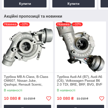
Купити
Купити
Акційні пропозиції та новинки
Новинка
–10%
Новинка
–10%
Турбіна MB A-Class, B-Class
Турбіна Audi A4 (B7), Audi A6
OM607, Nissan Juke,
(C6), Volkswagen Passat B6
Qashqai, Renault Scenic,
2.0 TDI, BRE, BRF, BVG, BVF
Kadjar, Megane K9K, 1.5 dCi,
2004+
В наявності
В наявності
2014+
10 080
10 080
₴
₴
11 210 ₴
11 210 ₴