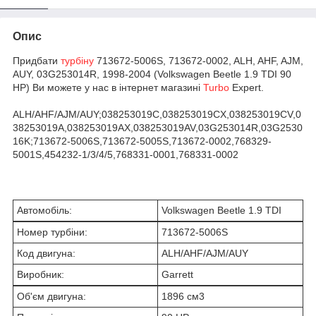
Опис
Придбати
турбіну
713672-5006S, 713672-0002, ALH, AHF, AJM,
AUY, 03G253014R, 1998-2004 (Volkswagen Beetle 1.9 TDI 90
HP) Ви можете у нас в інтернет магазині
Turbo
Expert.
ALH/AHF/AJM/AUY;038253019C,038253019CX,038253019CV,0
38253019A,038253019AX,038253019AV,03G253014R,03G2530
16K;713672-5006S,713672-5005S,713672-0002,768329-
5001S,454232-1/3/4/5,768331-0001,768331-0002
Автомобіль:
Volkswagen Beetle 1.9 TDI
Номер турбіни:
713672-5006S
Код двигуна:
ALH/AHF/AJM/AUY
Виробник:
Garrett
Об'єм двигуна:
1896 см
3