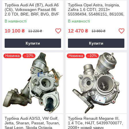
Турбіна Audi A4 (B7), Audi A6
Турбіна Opel Astra, Insignia,
(C6), Volkswagen Passat B6
Zafira 1.6 CDTI, 2013+
2.0 TDI, BRE, BRF, BVG, BVF
55598494, 55486151, 861036,
2004+
54389700021, 54389700003
В наявності
В наявності
10 100
12 470
₴
₴
11 220 ₴
13 860 ₴
Купити
Купити
Новинка
–10%
Новинка
–10%
Турбіна Audi A3/S3, VW Golf,
Турбіна Renault Megane III,
Jetta, Sharan, Passat, Touran,
1.4 TCe, H4JT, 54399700077,
Seat Leon, Skoda Octavia,
2008+ новий чавун