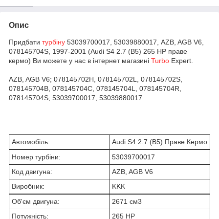
Опис
Придбати
турбіну
53039700017, 53039880017, AZB, AGB V6,
078145704S, 1997-2001 (Audi S4 2.7 (B5) 265 HP праве
кермо) Ви можете у нас в інтернет магазині
Turbo
Expert.
AZB, AGB V6; 078145702H, 078145702L, 078145702S,
078145704B, 078145704C, 078145704L, 078145704R,
078145704S; 53039700017, 53039880017
Автомобіль:
Audi S4 2.7 (B5) Праве Кермо
Номер турбіни:
53039700017
Код двигуна:
AZB, AGB V6
Виробник:
KKK
Об'єм двигуна:
2671 см
3
Потужність:
265 HP