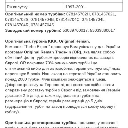
Рік випуску:
1997-2001
Оригінальний номер турбіни:
078145702H, 078145702L,
078145702S, 078145704B, 078145704C, 078145704L,
078145704R, 078145704S
Заводський номер турбіни:
53039700017, 53039880017
Оригінальна турбіна KKK, Original Reman.
Компанія "Turbo Expert" пропонує Вам унікальну для України
програму
Original Reman Trade-in (OR)
, яка являє собою
обмінний фонд турбокомпресорів відновлених на заводі в
Європі. OR покриває 70% ринку нових турбін і це
оптимальний вибір для автомобілів, термін експлуатації яких
перевищує 5 років. Наш склад на території України становить
понад 2000 турбін. Філії компанії знаходяться в Києві,
Дніпропетровську та Тернополі, що дозволяє здійснювати
оперативну доставку турбін з Європи під замовлення (термін
доставки 2-5 днів), а також відправляти турбіни на
регенерацію в Європу, термін регенерації до 5 днів
(відправлення турбін на завод проводяться кожну середу і
суботу).
Оригінальна реставрована турбіна
- колишня у вживанні
турбіна, яка була здана користувачем в Німеччині унаслідок