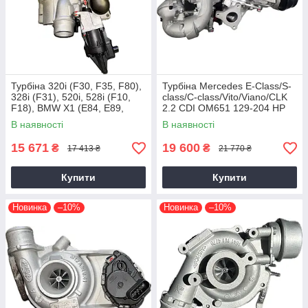
Турбіна 320i (F30, F35, F80),
Турбіна Mercedes E-Class/S-
328i (F31), 520i, 528i (F10,
class/C-class/Vito/Viano/CLK
F18), BMW X1 (E84, E89,
2.2 CDI OM651 129-204 HP
F25) N20B20, 2011+, 2.0 L
В наявності
В наявності
15 671
19 600
₴
₴
17 413 ₴
21 770 ₴
Купити
Купити
Новинка
–10%
Новинка
–10%