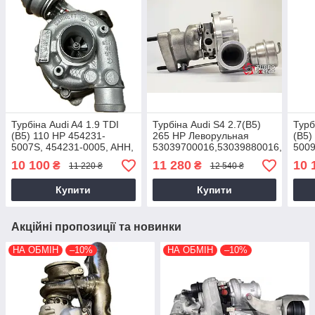
Турбіна Audi A4 1.9 TDI
Турбіна Audi S4 2.7(B5)
Турб
(B5) 110 HP 454231-
265 HP Леворульная
(B5)
5007S, 454231-0005, AHH,
53039700016,53039880016,
5009
AFN, 028145702H,
AZB,AGB V6,078145701R,
AKN,
10 100
11 280
10 
₴
₴
11 220 ₴
12 540 ₴
038145702K, 1997-1999
1997-2001
0591
Купити
Купити
Акційні пропозиції та новинки
НА ОБМІН
–10%
НА ОБМІН
–10%