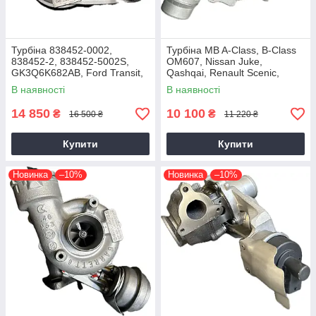
Турбіна 838452-0002,
Турбіна MB A-Class, B-Class
838452-2, 838452-5002S,
OM607, Nissan Juke,
GK3Q6K682AB, Ford Transit,
Qashqai, Renault Scenic,
Tourneo EcoBlue YNFS,
Kadjar, Megane K9K, 1.5 dCi,
В наявності
В наявності
YNF6, 2.0D, GTD1444V
2014+
14 850
10 100
₴
₴
16 500 ₴
11 220 ₴
Купити
Купити
Новинка
–10%
Новинка
–10%