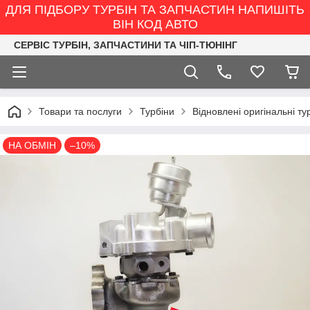
ДЛЯ ПІДБОРУ ТУРБІН ТА ЗАПЧАСТИН НАПИШІТЬ
ВІН КОД АВТО
СЕРВІС ТУРБІН, ЗАПЧАСТИНИ ТА ЧІП-ТЮНІНГ
Товари та послуги
Турбіни
Відновлені оригінальні ту
НА ОБМІН
–10%