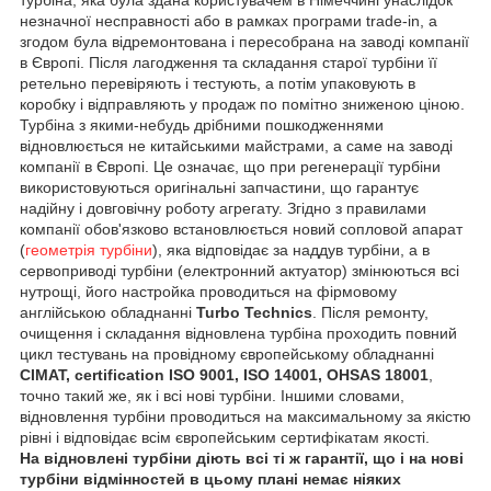
незначної несправності або в рамках програми trade-in, а
згодом була відремонтована і пересобрана на заводі компанії
в Європі. Після лагодження та складання старої турбіни її
ретельно перевіряють і тестують, а потім упаковують в
коробку і відправляють у продаж по помітно зниженою ціною.
Турбіна з якими-небудь дрібними пошкодженнями
відновлюється не китайськими майстрами, а саме на заводі
компанії в Європі. Це означає, що при регенерації турбіни
використовуються оригінальні запчастини, що гарантує
надійну і довговічну роботу агрегату. Згідно з правилами
компанії обов'язково встановлюється новий сопловой апарат
(
геометрія турбіни
), яка відповідає за наддув турбіни, а в
сервоприводі турбіни (електронний актуатор) змінюються всі
нутрощі, його настройка проводиться на фірмовому
англійською обладнанні
Turbo Technics
. Після ремонту,
очищення і складання відновлена турбіна проходить повний
цикл тестувань на провідному європейському обладнанні
CIMAT, certification ISO 9001, ISO 14001, OHSAS 18001
,
точно такий же, як і всі нові турбіни. Іншими словами,
відновлення турбіни проводиться на максимальному за якістю
рівні і відповідає всім європейським сертифікатам якості.
На відновлені турбіни діють всі ті ж гарантії, що і на нові
турбіни відмінностей в цьому плані немає ніяких