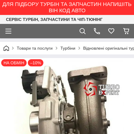
ДЛЯ ПІДБОРУ ТУРБІН ТА ЗАПЧАСТИН НАПИШІТЬ
ВІН КОД АВТО
СЕРВІС ТУРБІН, ЗАПЧАСТИНИ ТА ЧІП-ТЮНІНГ
Товари та послуги
Турбіни
Відновлені оригінальні ту
НА ОБМІН
–10%