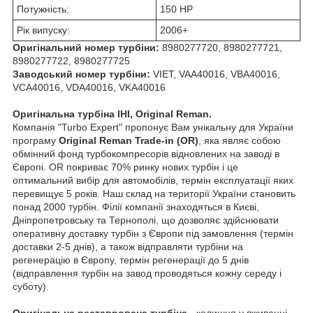
Потужність:
150 HP
Рік випуску:
2006+
Оригінальний номер турбіни:
8980277720, 8980277721,
8980277722, 8980277725
Заводський номер турбіни:
VIET, VAA40016, VBA40016,
VCA40016, VDA40016, VKA40016
Оригінальна турбіна IHI, Original Reman.
Компанія "Turbo Expert" пропонує Вам унікальну для України
програму
Original Reman Trade-in (OR)
, яка являє собою
обмінний фонд турбокомпресорів відновлених на заводі в
Європі. OR покриває 70% ринку нових турбін і це
оптимальний вибір для автомобілів, термін експлуатації яких
перевищує 5 років. Наш склад на території України становить
понад 2000 турбін. Філії компанії знаходяться в Києві,
Дніпропетровську та Тернополі, що дозволяє здійснювати
оперативну доставку турбін з Європи під замовлення (термін
доставки 2-5 днів), а також відправляти турбіни на
регенерацію в Європу, термін регенерації до 5 днів
(відправлення турбін на завод проводяться кожну середу і
суботу).
Оригінальна реставрована турбіна
- колишня у вживанні