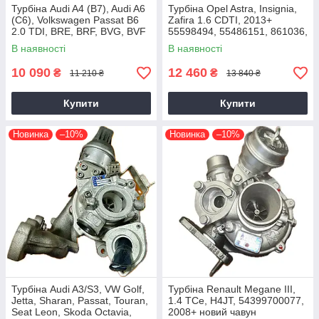
Турбіна Audi A4 (B7), Audi A6
Турбіна Opel Astra, Insignia,
(C6), Volkswagen Passat B6
Zafira 1.6 CDTI, 2013+
2.0 TDI, BRE, BRF, BVG, BVF
55598494, 55486151, 861036,
2004+
54389700021, 54389700003
В наявності
В наявності
10 090
12 460
₴
₴
11 210 ₴
13 840 ₴
Купити
Купити
Новинка
–10%
Новинка
–10%
Турбіна Audi A3/S3, VW Golf,
Турбіна Renault Megane III,
Jetta, Sharan, Passat, Touran,
1.4 TCe, H4JT, 54399700077,
Seat Leon, Skoda Octavia,
2008+ новий чавун