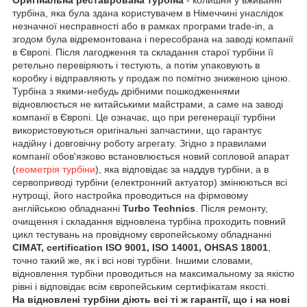
турбіна, яка була здана користувачем в Німеччині унаслідок
незначної несправності або в рамках програми trade-in, а
згодом була відремонтована і пересобрана на заводі компанії
в Європі. Після лагодження та складання старої турбіни її
ретельно перевіряють і тестують, а потім упаковують в
коробку і відправляють у продаж по помітно зниженою ціною.
Турбіна з якими-небудь дрібними пошкодженнями
відновлюється не китайськими майстрами, а саме на заводі
компанії в Європі. Це означає, що при регенерації турбіни
використовуються оригінальні запчастини, що гарантує
надійну і довговічну роботу агрегату. Згідно з правилами
компанії обов'язково встановлюється новий сопловой апарат
(
геометрія турбіни
), яка відповідає за наддув турбіни, а в
сервоприводі турбіни (електронний актуатор) змінюються всі
нутрощі, його настройка проводиться на фірмовому
англійською обладнанні
Turbo Technics
. Після ремонту,
очищення і складання відновлена турбіна проходить повний
цикл тестувань на провідному європейському обладнанні
CIMAT, certification ISO 9001, ISO 14001, OHSAS 18001
,
точно такий же, як і всі нові турбіни. Іншими словами,
відновлення турбіни проводиться на максимальному за якістю
рівні і відповідає всім європейським сертифікатам якості.
На відновлені турбіни діють всі ті ж гарантії, що і на нові