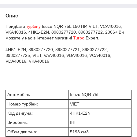
Опис
Придбати
турбіну
Isuzu NQR 75L 150 HP, VIET, VCA40016,
VKA40016, 4HK1-E2N, 8980277720, 8980277722, 2006+ Ви
можете у нас в інтернет магазині
Turbo
Expert.
4HK1-E2N; 8980277720, 8980277721, 8980277722,
8980277725; VIET, VAA40016, VBA40016, VCA40016,
VDA40016, VKA40016
Автомобіль:
Isuzu NQR 75L
Номер турбіни:
VIET
Код двигуна:
4HK1-E2N
Виробник:
IHI
Об'єм двигуна:
5193 см
3