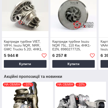
Картридж турбіни VIET,
Картридж турбіни Isuzu
Карт
VIFH, Isuzu NQR, NRR,
NQR 75L, 110 Kw, 4HK1-
VAA4
GMC Trucks 5.2D, 4HK1,
E2N, 8980277725,
Isuz
8980277725, 8980277722,
8980277720, 2006+, VIET,
4HK1
5 944
6 257
6 3
₴
₴
2006+
VKA40016
8980
Купити
Купити
Акційні пропозиції та новинки
НА ОБМІН
–10%
НА ОБМІН
–10%