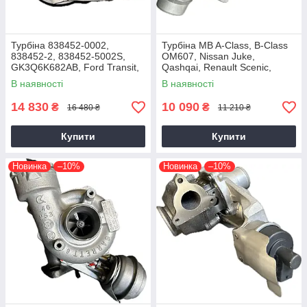
Турбіна 838452-0002,
Турбіна MB A-Class, B-Class
838452-2, 838452-5002S,
OM607, Nissan Juke,
GK3Q6K682AB, Ford Transit,
Qashqai, Renault Scenic,
Tourneo EcoBlue YNFS,
Kadjar, Megane K9K, 1.5 dCi,
В наявності
В наявності
YNF6, 2.0D, GTD1444V
2014+
14 830
10 090
₴
₴
16 480 ₴
11 210 ₴
Купити
Купити
Новинка
–10%
Новинка
–10%