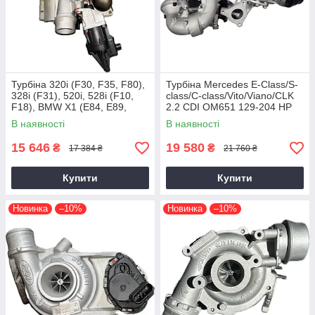
Турбіна 320i (F30, F35, F80),
Турбіна Mercedes E-Class/S-
328i (F31), 520i, 528i (F10,
class/C-class/Vito/Viano/CLK
F18), BMW X1 (E84, E89,
2.2 CDI OM651 129-204 HP
F25) N20B20, 2011+, 2.0 L
В наявності
В наявності
15 646
19 580
₴
₴
17 384 ₴
21 760 ₴
Купити
Купити
Новинка
–10%
Новинка
–10%