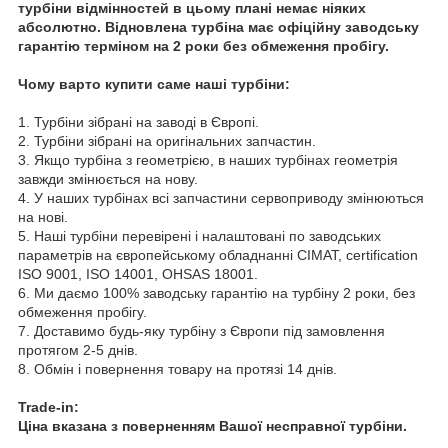
турбіни відмінностей в цьому плані немає ніяких
абсолютно. Відновлена турбіна має офіційну заводську
гарантію терміном на 2 роки без обмеження пробігу.
Чому варто купити саме наші турбіни:
1. Турбіни зібрані на заводі в Європі.
2. Турбіни зібрані на оригінальних запчастин.
3. Якщо турбіна з геометрією, в наших турбінах геометрія
завжди змінюється на нову.
4. У наших турбінах всі запчастини сервоприводу змінюються
на нові.
5. Наші турбіни перевірені і налаштовані по заводських
параметрів на європейському обладнанні CIMAT, certification
ISO 9001, ISO 14001, OHSAS 18001.
6. Ми даємо 100% заводську гарантію на турбіну 2 роки, без
обмеження пробігу.
7. Доставимо будь-яку турбіну з Європи під замовлення
протягом 2-5 днів.
8. Обмін і повернення товару на протязі 14 днів.
Trade-in:
Ціна вказана з поверненням Вашої несправної турбіни.