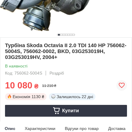
Турбіна Skoda Octavia II 2.0 TDI 140 HP 756062-
5004S, 756062-0002, BKD, 03G253019H,
03G253019HV, 2004+
В наявності
Код: 756062-5004S
Роздріб
10 080
₴
11 210 ₴
Економія
1130 ₴
Залишилось
22 дні
Купити
Опис
Характеристики
Відгуки про товар
Доставка