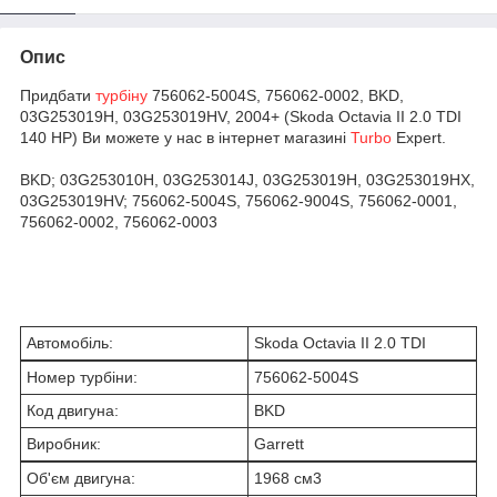
Опис
Придбати
турбіну
756062-5004S, 756062-0002, BKD,
03G253019H, 03G253019HV, 2004+ (Skoda Octavia II 2.0 TDI
140 HP) Ви можете у нас в інтернет магазині
Turbo
Expert.
BKD; 03G253010H, 03G253014J, 03G253019H, 03G253019HX,
03G253019HV; 756062-5004S, 756062-9004S, 756062-0001,
756062-0002, 756062-0003
Автомобіль:
Skoda Octavia II 2.0 TDI
Номер турбіни:
756062-5004S
Код двигуна:
BKD
Виробник:
Garrett
Об'єм двигуна:
1968 см
3