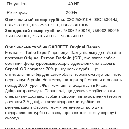
Потужність:
140 HP
Рік випуску:
2004+
Оригінальний номер турбіни:
03G253010H, 03G253014J,
03G253019H, 03G253019HX, 03G253019HV
Заводський номер турбіни:
756062-5004S, 756062-9004S,
756062-0001, 756062-0002, 756062-0003
Оригінальна турбіна GARRETT, Original Reman.
Компанія "Turbo Expert" пропонує Вам унікальну для України
програму
Original Reman Trade-in (OR)
, яка являє собою
обмінний фонд турбокомпресорів відновлених на заводі в
Європі. OR покриває 70% ринку нових турбін і це
оптимальний вибір для автомобілів, термін експлуатації яких
перевищує 5 років. Наш склад на території України становить
понад 2000 турбін. Філії компанії знаходяться в Києві,
Дніпропетровську та Тернополі, що дозволяє здійснювати
оперативну доставку турбін з Європи під замовлення (термін
доставки 2-5 днів), а також відправляти турбіни на
регенерацію в Європу, термін регенерації до 5 днів
(відправлення турбін на завод проводяться кожну середу і
суботу).
Оригінальна реставрована турбіна
- колишня у вживанні