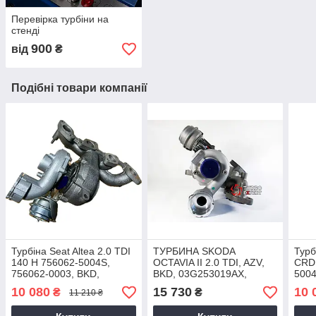
Перевірка турбіни на
стенді
900
від
₴
Подібні товари компанії
Турбіна Seat Altea 2.0 TDI
ТУРБИНА SKODA
Турб
140 H 756062-5004S,
OCTAVIA II 2.0 TDI, AZV,
CRD 
756062-0003, BKD,
BKD, 03G253019AX,
5004
03G253019HX,
03G253014H, 2004+,
03G
10 080
15 730
10 
₴
₴
11 210 ₴
03G253014J, 2004-2008
724930-5009S, 724930-
03G
0004