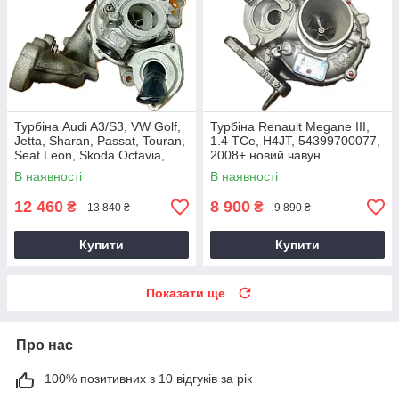
Турбіна Audi A3/S3, VW Golf,
Турбіна Renault Megane III,
Jetta, Sharan, Passat, Touran,
1.4 TCe, H4JT, 54399700077,
Seat Leon, Skoda Octavia,
2008+ новий чавун
Superb 2.0 TDI, CKRA
В наявності
В наявності
12 460
8 900
₴
₴
13 840 ₴
9 890 ₴
Купити
Купити
Показати ще
Про нас
100% позитивних з 10 відгуків за рік