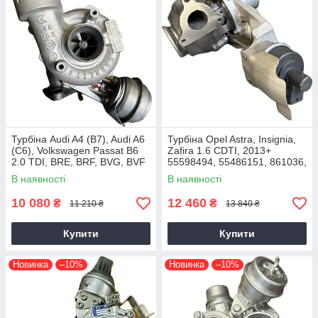
Турбіна Audi A4 (B7), Audi A6
Турбіна Opel Astra, Insignia,
(C6), Volkswagen Passat B6
Zafira 1.6 CDTI, 2013+
2.0 TDI, BRE, BRF, BVG, BVF
55598494, 55486151, 861036,
2004+
54389700021, 54389700003
В наявності
В наявності
10 080
12 460
₴
₴
11 210 ₴
13 840 ₴
Купити
Купити
Новинка
–10%
Новинка
–10%