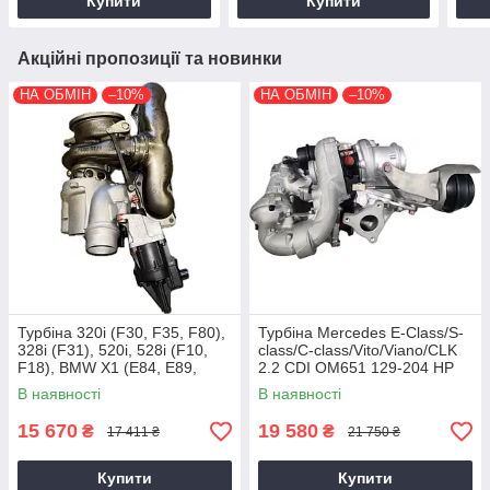
Купити
Купити
Акційні пропозиції та новинки
НА ОБМІН
–10%
НА ОБМІН
–10%
Турбіна 320i (F30, F35, F80),
Турбіна Mercedes E-Class/S-
328i (F31), 520i, 528i (F10,
class/C-class/Vito/Viano/CLK
F18), BMW X1 (E84, E89,
2.2 CDI OM651 129-204 HP
F25) N20B20, 2011+, 2.0 L
В наявності
В наявності
15 670
19 580
₴
₴
17 411 ₴
21 750 ₴
Купити
Купити