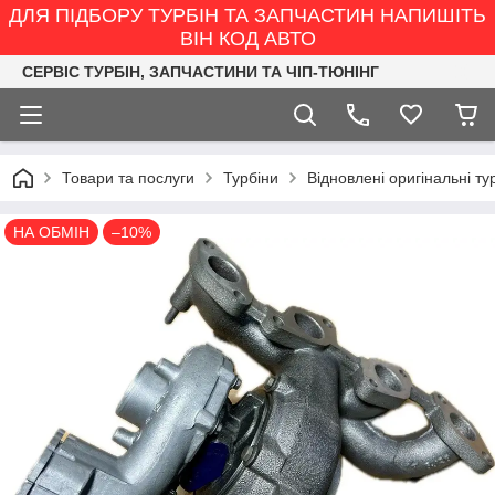
ДЛЯ ПІДБОРУ ТУРБІН ТА ЗАПЧАСТИН НАПИШІТЬ
ВІН КОД АВТО
СЕРВІС ТУРБІН, ЗАПЧАСТИНИ ТА ЧІП-ТЮНІНГ
Товари та послуги
Турбіни
Відновлені оригінальні ту
НА ОБМІН
–10%