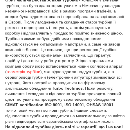
турбіна, яка була здана користувачем в Німеччині унаслідок
незначної несправності або в рамках програми trade-in, а
згодом була відремонтована і пересобрана на заводі компанії
в Європі. Після лагодження та складання старої турбіни її
ретельно перевіряють і тестують, а потім упаковують в
коробку і відправляють у продаж по помітно зниженою ціною.
Турбіна з якими-небудь дрібними пошкодженнями
відновлюється не китайськими майстрами, а саме на заводі
компанії в Європі. Це означає, що при регенерації турбіни
використовуються оригінальні запчастини, що гарантує
надійну і довговічну роботу агрегату. Згідно з правилами
компанії обов'язково встановлюється новий сопловой апарат
(
геометрія турбіни
), яка відповідає за наддув турбіни, а в
сервоприводі турбіни (електронний актуатор) змінюються всі
нутрощі, його настройка проводиться на фірмовому
англійською обладнанні
Turbo Technics
. Після ремонту,
очищення і складання відновлена турбіна проходить повний
цикл тестувань на провідному європейському обладнанні
CIMAT, certification ISO 9001, ISO 14001, OHSAS 18001
,
точно такий же, як і всі нові турбіни. Іншими словами,
відновлення турбіни проводиться на максимальному за якістю
рівні і відповідає всім європейським сертифікатам якості.
На відновлені турбіни діють всі ті ж гарантії, що і на нові