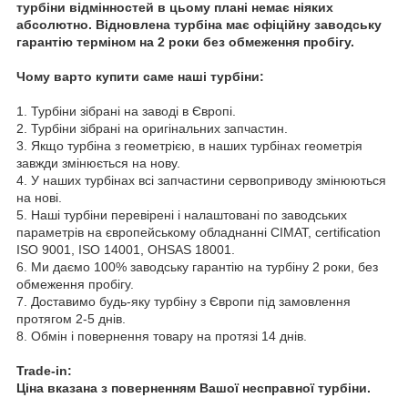
турбіни відмінностей в цьому плані немає ніяких
абсолютно. Відновлена турбіна має офіційну заводську
гарантію терміном на 2 роки без обмеження пробігу.
Чому варто купити саме наші турбіни:
1. Турбіни зібрані на заводі в Європі.
2. Турбіни зібрані на оригінальних запчастин.
3. Якщо турбіна з геометрією, в наших турбінах геометрія
завжди змінюється на нову.
4. У наших турбінах всі запчастини сервоприводу змінюються
на нові.
5. Наші турбіни перевірені і налаштовані по заводських
параметрів на європейському обладнанні CIMAT, certification
ISO 9001, ISO 14001, OHSAS 18001.
6. Ми даємо 100% заводську гарантію на турбіну 2 роки, без
обмеження пробігу.
7. Доставимо будь-яку турбіну з Європи під замовлення
протягом 2-5 днів.
8. Обмін і повернення товару на протязі 14 днів.
Trade-in:
Ціна вказана з поверненням Вашої несправної турбіни.