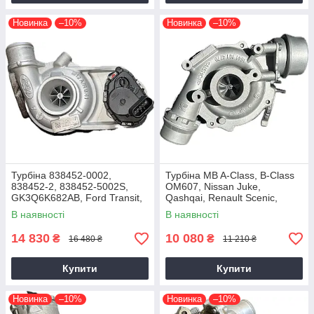
Новинка
–10%
Новинка
–10%
Турбіна 838452-0002,
Турбіна MB A-Class, B-Class
838452-2, 838452-5002S,
OM607, Nissan Juke,
GK3Q6K682AB, Ford Transit,
Qashqai, Renault Scenic,
Tourneo EcoBlue YNFS,
Kadjar, Megane K9K, 1.5 dCi,
В наявності
В наявності
YNF6, 2.0D, GTD1444V
2014+
14 830
10 080
₴
₴
16 480 ₴
11 210 ₴
Купити
Купити
Новинка
–10%
Новинка
–10%