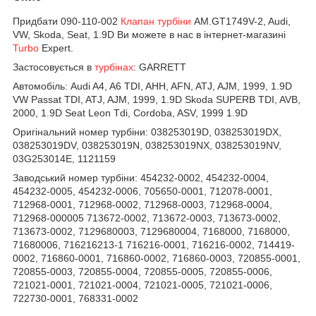
Придбати 090-110-002
Клапан турбіни
AM.GT1749V-2, Audi,
VW, Skoda, Seat, 1.9D Ви можете в нас в інтернет-магазині
Turbo
Expert.
Застосовується в
турбінах
:
GARRETT
Автомобіль:
Audi A4, A6 TDI, AHH, AFN, ATJ, AJM, 1999, 1.9D
VW Passat TDI, ATJ, AJM, 1999, 1.9D Skoda SUPERB TDI, AVB,
2000, 1.9D Seat Leon Tdi, Cordoba, ASV, 1999 1.9D
Оригінальний номер турбіни:
038253019D, 038253019DX,
038253019DV, 038253019N, 038253019NX, 038253019NV,
03G253014E, 1121159
Заводський номер турбіни:
454232-0002, 454232-0004,
454232-0005, 454232-0006, 705650-0001, 712078-0001,
712968-0001, 712968-0002, 712968-0003, 712968-0004,
712968-000005 713672-0002, 713672-0003, 713673-0002,
713673-0002, 7129680003, 7129680004, 7168000, 7168000,
71680006, 716216213-1 716216-0001, 716216-0002, 714419-
0002, 716860-0001, 716860-0002, 716860-0003, 720855-0001,
720855-0003, 720855-0004, 720855-0005, 720855-0006,
721021-0001, 721021-0004, 721021-0005, 721021-0006,
722730-0001, 768331-0002