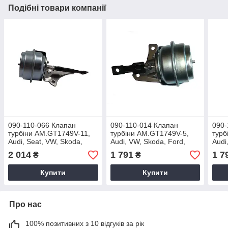
Подібні товари компанії
090-110-066 Клапан
090-110-014 Клапан
090-
турбіни AM.GT1749V-11,
турбіни AM.GT1749V-5,
турб
Audi, Seat, VW, Skoda,
Audi, VW, Skoda, Ford,
Audi
1.9D
Seat, 1.9D
Ford
2 014
1 791
1 7
₴
₴
Купити
Купити
Про нас
100% позитивних з 10 відгуків за рік