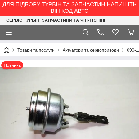
ДЛЯ ПІДБОРУ ТУРБІН ТА ЗАПЧАСТИН НАПИШІТЬ
ВІН КОД АВТО
СЕРВІС ТУРБІН, ЗАПЧАСТИНИ ТА ЧІП-ТЮНІНГ
Товари та послуги
Актуатори та сервоприводи
090-1
Новинка