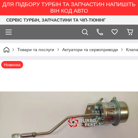
ДЛЯ ПІДБОРУ ТУРБІН ТА ЗАПЧАСТИН НАПИШІТЬ
ВІН КОД АВТО
СЕРВІС ТУРБІН, ЗАПЧАСТИНИ ТА ЧІП-ТЮНІНГ
Товари та послуги
Актуатори та сервоприводи
Клапа
Новинка