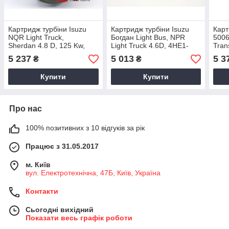
Картридж турбіни Isuzu
Картридж турбіни Isuzu
Карт
NQR Light Truck,
Богдан Light Bus, NPR
5006
Sherdan 4.8 D, 125 Kw,
Light Truck 4.6D, 4HE1-
Tran
4HE1XS, 8971894520,
XS/4HG1-T, 89/121 Kw,
Fies
5 237
5 013
5 3
₴
₴
1997-1999, 700716-0001
1999+, 704136-5003S
Kw, 
Купити
Купити
Про нас
100% позитивних з 10 відгуків за рік
Працює з 31.05.2017
м. Київ
вул. Електротехнічна, 47Б, Київ, Україна
Контакти
Сьогодні вихідний
Показати весь графік роботи