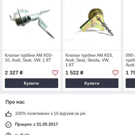
Клапан турбіни AM.K03-
Клапан турбіни АМ.K03,
090-
10, Audi, Seat, VW, 1.8T
Audi, Seat, Skoda, VW,
турб
1.8T
Audi
Seat
2 327
1 522
1 7
₴
₴
Купити
Купити
Про нас
100% позитивних з 10 відгуків за рік
Працює з 31.05.2017