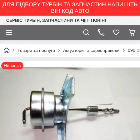
ДЛЯ ПІДБОРУ ТУРБІН ТА ЗАПЧАСТИН НАПИШІТЬ
ВІН КОД АВТО
СЕРВІС ТУРБІН, ЗАПЧАСТИНИ ТА ЧІП-ТЮНІНГ
Товари та послуги
Актуатори та сервоприводи
090-1
Новинка