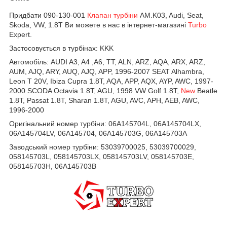
Придбати 090-130-001
Клапан турбіни
АМ.K03, Audi, Seat,
Skoda, VW, 1.8T Ви можете в нас в інтернет-магазині
Turbo
Expert.
Застосовується в турбінах:
KKK
Автомобіль:
AUDI A3, A4 ,A6, TT, ALN, ARZ, AQA, ARX, ARZ,
AUM, AJQ, ARY, AUQ, AJQ, APP, 1996-2007 SEAT Alhambra,
Leon T 20V, Ibiza Cupra 1.8T, AQA, APP, AQX, AYP, AWC, 1997-
2000 SCODA Octavia 1.8T, AGU, 1998 VW Golf 1.8T,
New
Beatle
1.8T, Passat 1.8T, Sharan 1.8T, AGU, AVC, APH, AEB, AWC,
1996-2000
Оригінальний номер турбіни:
06A145704L, 06A145704LX,
06A145704LV, 06A145704, 06A145703G, 06A145703A
Заводський номер турбіни:
53039700025, 53039700029,
058145703L, 058145703LX, 058145703LV, 058145703E,
058145703H, 06A145703B