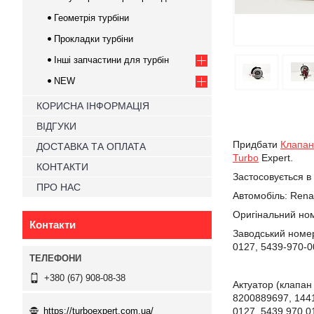
Геометрія турбіни
Прокладки турбіни
Інші запчастини для турбін
NEW
КОРИСНА ІНФОРМАЦІЯ
ВІДГУКИ
Придбати
Клапан
ДОСТАВКА ТА ОПЛАТА
Turbo
Expert.
КОНТАКТИ
Застосовується в
ПРО НАС
Автомобіль:
Renau
Оригінальний ном
Контакти
Заводський номер
0127, 5439-970-
+380 (67) 908-08-38
Актуатор (клапан
8200889697, 144
https://turboexpert.com.ua/
0127, 5439 970 0