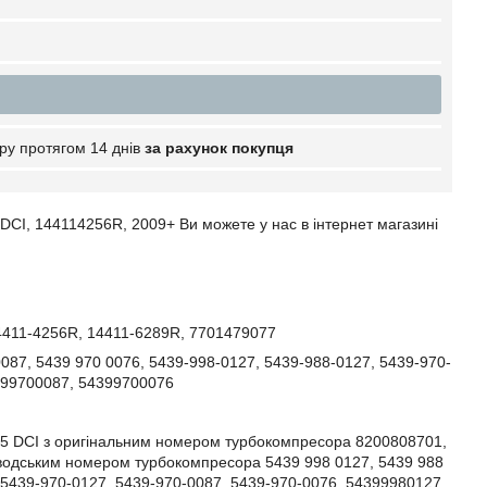
ру протягом 14 днів
за рахунок покупця
 DCI, 144114256R, 2009+ Ви можете у нас в інтернет магазині
4411-4256R, 14411-6289R, 7701479077
087, 5439 970 0076, 5439-998-0127, 5439-988-0127, 5439-970-
399700087, 54399700076
, 1.5 DCI з оригінальним номером турбокомпресора 8200808701,
водським номером турбокомпресора 5439 998 0127, 5439 988
, 5439-970-0127, 5439-970-0087, 5439-970-0076, 54399980127,