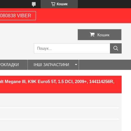
Кошик
080838 VIBER
Кошик
РОКЛАДКИ
ІНШІ ЗАПЧАСТИНИ
 Megane III, K9K Euro5 5T, 1.5 DCI, 2009+, 144114256R,