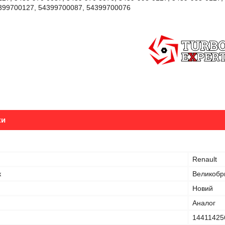
399700127, 54399700087, 54399700076
ки
Renault
к
Великобр
Новий
Аналог
14411425