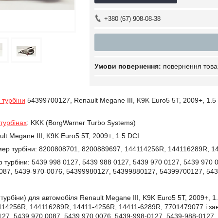
+380 (67) 908-08-38
повернення това
 турбіни
54399700127, Renault Megane III, K9K Euro5 5T, 2009+, 1.5
турбінах
:
KKK (BorgWarner Turbo Systems)
lt Megane III, K9K Euro5 5T, 2009+, 1.5 DCI
ер турбіни:
8200808701, 8200889697, 144114256R, 144116289R, 1
 турбіни:
5439 998 0127, 5439 988 0127, 5439 970 0127, 5439 970 0
0087, 5439-970-0076, 54399980127, 54399880127, 54399700127, 54
 турбіни) для автомобіля Renault Megane III, K9K Euro5 5T, 2009+
114256R, 144116289R, 14411-4256R, 14411-6289R, 7701479077 і за
127, 5439 970 0087, 5439 970 0076, 5439-998-0127, 5439-988-0127