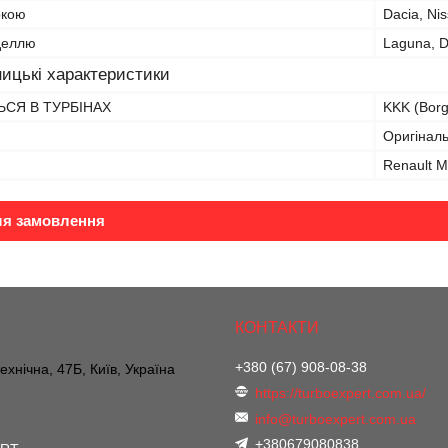
ркою
Dacia, Ni
оделлю
Laguna, D
ицькі характеристики
СЯ В ТУРБІНАХ
KKK (Borg
Оригіналь
Renault M
ля замовлення
+380 (67) 908-08-38
ехнічна, 47Б, Київ, Україна
https://turboexpert.com.ua/
info@turboexpert.com.ua
+380679080838