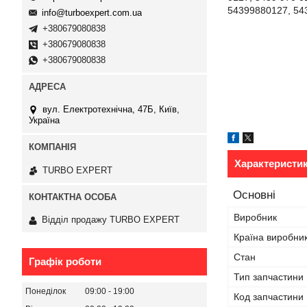
54399880127, 54
info@turboexpert.com.ua
+380679080838
+380679080838
+380679080838
вул. Електротехнічна, 47Б, Київ,
Україна
Характеристи
TURBO EXPERT
Основні
Виробник
Відділ продажу TURBO EXPERT
Країна виробни
Стан
Графік роботи
Тип запчастини
Понеділок
09:00
19:00
Код запчастини