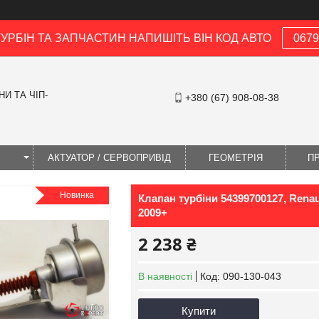
ТУРБІН ТА ЗАПЧАСТИН НАПИШІТЬ ВІН КОД АВТО
0679
И ТА ЧІП-
+380 (67) 908-08-38
І
АКТУАТОР / СЕРВОПРИВІД
ГЕОМЕТРІЯ
П
Новинка
Клапан турбіни 54399700127, Renault
2009+
2 238 ₴
В наявності
Код:
090-130-043
Купити