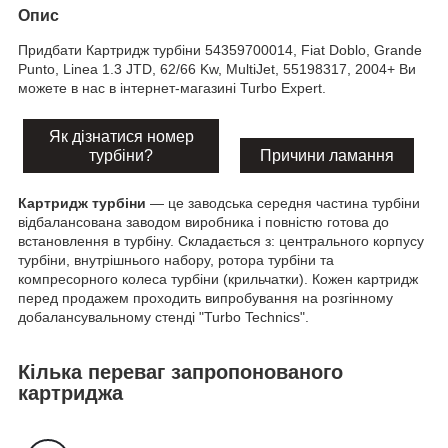
Опис
Придбати Картридж турбіни 54359700014, Fiat Doblo, Grande
Punto, Linea 1.3 JTD, 62/66 Kw, MultiJet, 55198317, 2004+ Ви
можете в нас в інтернет-магазині Turbo Expert.
Як дізнатися номер
турбіни?
Причини ламання
Картридж турбіни
— це заводська середня частина турбіни
відбалансована заводом виробника і повністю готова до
встановлення в турбіну. Складається з: центрального корпусу
турбіни, внутрішнього набору, ротора турбіни та
компресорного колеса турбіни (крильчатки). Кожен картридж
перед продажем проходить випробування на розгінному
добалансувальному стенді "Turbo Technics".
Кілька переваг запропонованого
картриджа