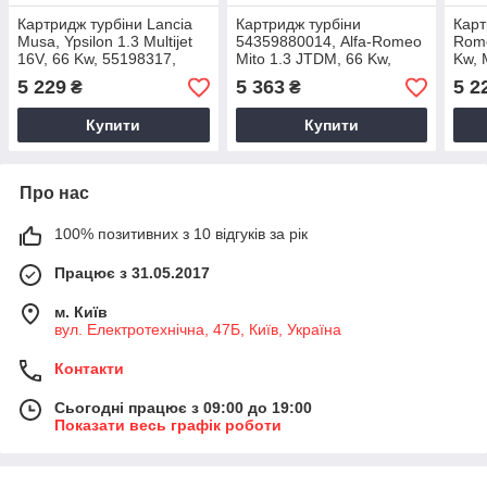
Картридж турбіни Lancia
Картридж турбіни
Карт
Musa, Ypsilon 1.3 Multijet
54359880014, Alfa-Romeo
Rome
16V, 66 Kw, 55198317,
Mito 1.3 JTDM, 66 Kw,
Kw, 
71789039, 2004+,
MultiJet, 93189317,
7178
5 229
5 363
5 2
₴
₴
54359880014
71724104, 2004+
543
Купити
Купити
Про нас
100% позитивних з 10 відгуків за рік
Працює з 31.05.2017
м. Київ
вул. Електротехнічна, 47Б, Київ, Україна
Контакти
Сьогодні працює з 09:00 до 19:00
Показати весь графік роботи