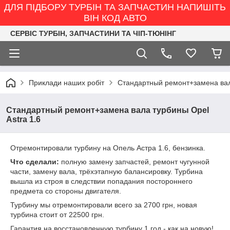
ДЛЯ ПІДБОРУ ТУРБІН ТА ЗАПЧАСТИН НАПИШІТЬ
ВІН КОД АВТО
СЕРВІС ТУРБІН, ЗАПЧАСТИНИ ТА ЧІП-ТЮНІНГ
Приклади наших робіт
Стандартный ремонт+замена вала
Стандартный ремонт+замена вала турбины Opel
Astra 1.6
Отремонтировали турбину на Опель Астра 1.6, бензинка.
Что сделали:
полную замену запчастей, ремонт чугунной
части, замену вала, трёхэтапную балансировку. Турбина
вышла из строя в следствии попадания постороннего
предмета со стороны двигателя.
Турбину мы отремонтировали всего за 2700 грн, новая
турбина стоит от 22500 грн.
Гарантия на восстановленную турбину 1 год - как на новую!