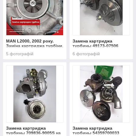
MAN L2000, 2002 року.
Замена картриджа
Заміна картриджа турбіни.
турбины 49173-07506
CITROEN BERLINGO 1.6
5 фотографій
6 фотографій
HDI 90 HP
Замена картриджа
Замена картриджа
турбины 709836-9005S на
турбины 54359700033