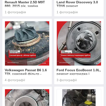
Renault Master 2.5D M9T
Land Rover Discovery 3.0
880, 2015 рік, заміна
TDV6 ремонт
картриджа та
сервопривода турбіни
1 фотографія
1 фотографія
налаштування надуву
турбіни.
Volkswagen Passat B6 1.6
Ford Focus EcoBoost 1.0L,
TDI, сажовий фільтр -
ремонт картриджа і
вбивця турбіни.
байпасного клапана
4 фотографії
3 фотографії