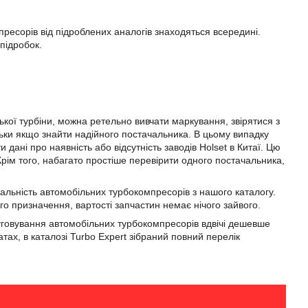
пресорів від підроблених аналогів знаходяться всередині.
 підробок.
кої турбіни, можна ретельно вивчати маркування, звірятися з
льки якщо знайти надійного постачальника. В цьому випадку
дані про наявність або відсутність заводів Holset в Китаї. Цю
 Крім того, набагато простіше перевірити одного постачальника,
альність автомобільних турбокомпресорів з нашого каталогу.
о призначення, вартості запчастин немає нічого зайвого.
уговування автомобільних турбокомпресорів вдвічі дешевше
тах, в каталозі Turbo Expert зібраний повний перелік