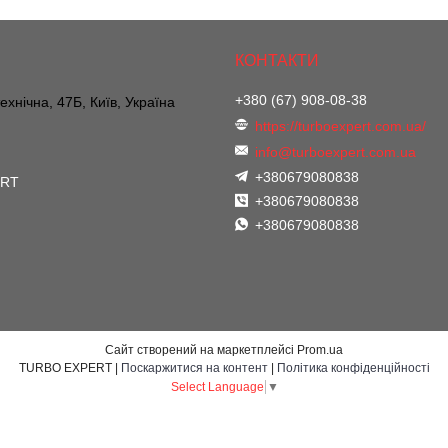
+380 (67) 908-08-38
ехнічна, 47Б, Київ, Україна
https://turboexpert.com.ua/
info@turboexpert.com.ua
+380679080838
ERT
+380679080838
+380679080838
Сайт створений на маркетплейсі
Prom.ua
TURBO EXPERT |
Поскаржитися на контент
|
Політика конфіденційності
Select Language
▼