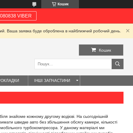
Кошик
080838 VIBER
дний. Ваша заявка буде оброблена в найближчий робочий день.
Кошик
РОКЛАДКИ
ІНШІ ЗАПЧАСТИНИ
іля знайоме кожному другому водієві. На сьогоднішній
имати швидке авто без збільшення обсягу камери, кількості
томобільного турбокомпресора. У даному матеріалі ми