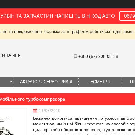
ТУРБІН ТА ЗАПЧАСТИН НАПИШІТЬ ВІН КОД АВТО
0679
ня та повідомлення, оскільки за її графіком роботи сьогодні вихі
И ТА ЧІП-
+380 (67) 908-08-38
І
АКТУАТОР / СЕРВОПРИВІД
ГЕОМЕТРІЯ
П
омобільного турбокомпресора
11/06/2019
Бажання домогтися підвищення потужності автомоб
момент одним із найбільш ефективних способів отр
циліндрів або оборотів коленвала, є установка ав