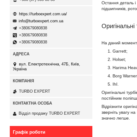
Остання деталь і
підшипників, рото
https://turboexpert.com.ua/
info@turboexpert.com.ua
Оригінальні 
+380679080838
+380679080838
+380679080838
На даний момент 
Garrett;
Holset;
вул. Електротехнічна, 47Б, Київ,
Harima Heavy
Україна
Borg Warner
IhI.
TURBO EXPERT
Оригінальні турб
постійним поліпш
Відрізнити оригі
зверніть увагу на
Відділ продажу TURBO EXPERT
значно легше.
Графік роботи