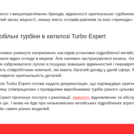
дного з вищеперелічених брендів, відмінності оригінальних турбоком
й запас міцності, низьку якість сплавів равликів та інші «принади»
обільні турбіни в каталозі Turbo Expert
певно уникнути неприємних наслідків установки підробленої китайсь
кати відео огляди в мережі. Але напевно застрахуватися можна, ті
 озброюватися лупою в пошуках зовнішніх відмінностей і перевіряти 
ть співробітники компанії, які мають багатий досвід у даній сфері.
евіряти оригінальність деталей.
ія Turbo Expert готова надати документацію, що підтверджує оригін
яму співпрацюємо з провідними виробниками турбін різного цільовог
xpert пропонує послуги з реалізації,
ремонту
, відновленню та обсл
 цін. І мова не йде про низькоякісних китайських підроблених агрега
бін самих різних моделей.