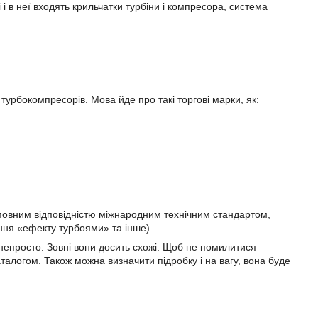
 в неї входять крильчатки турбіни і компресора, система
турбокомпресорів. Мова йде про такі торгові марки, як:
 повним відповідністю міжнародним технічним стандартом,
ння «ефекту турбоями» та інше).
 непросто. Зовні вони досить схожі. Щоб не помилитися
аталогом. Також можна визначити підробку і на вагу, вона буде