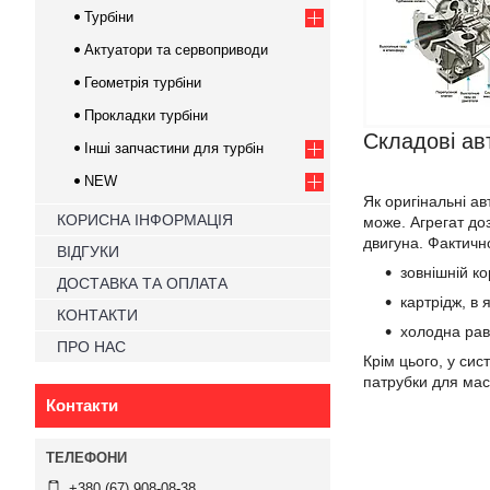
Турбіни
Актуатори та сервоприводи
Геометрія турбіни
Прокладки турбіни
Складові ав
Інші запчастини для турбін
NEW
Як оригінальні ав
КОРИСНА ІНФОРМАЦІЯ
може. Агрегат до
двигуна. Фактично
ВІДГУКИ
зовнішній ко
ДОСТАВКА ТА ОПЛАТА
картрідж, в 
КОНТАКТИ
холодна рав
ПРО НАС
Крім цього, у си
патрубки для масл
Контакти
+380 (67) 908-08-38