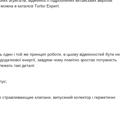
них агрегатів, відмінності підроблених китайських виробів.
 можна в каталозі Turbo Expert.
ть один і той же принцип роботи, в цьому відмінностей бути не
одаткової енергії, завдяки чому помітно зростає потужність
ежать такі деталі:
пус;
бо стравливающие клапани, випускний колектор і герметичні