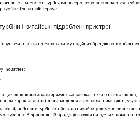
 є основною частиною турбокомпресора, вона поставляється в зборі і
р турбіни і зовнішній корпус.
турбіни і китайські підроблені пристрої
існує всього п'ять по-справжньому надійних брендів автомобільних 
 Industries;
;
іни цих виробників характеризуються високою якістю виготовлення,
енням характеристик (поява моделей зі змінною геометрією, усуне
нал від підроблених турбін китайського виробництва може виявитися
 маркування. В оригінальній продукції завжди вказується номер за к