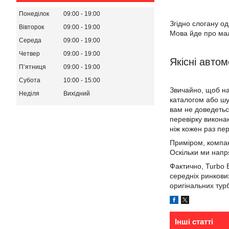
Понеділок
09:00
19:00
Згідно слогану о
Вівторок
09:00
19:00
Мова йде про мали
Середа
09:00
19:00
Четвер
09:00
19:00
Якісні автом
Пʼятниця
09:00
19:00
Субота
10:00
15:00
Звичайно, щоб на
Неділя
Вихідний
каталогом або шу
вам не доведеться
перевірку виконаю
ніж кожен раз пер
Приміром, компан
Оскільки ми напр
Фактично, Turbo E
середніх ринкових
оригінальних тур
Інші статті