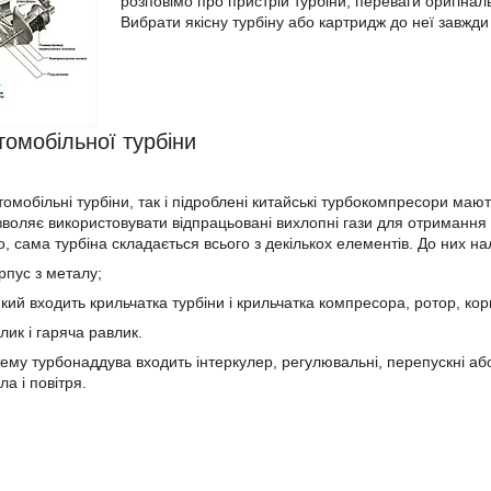
розповімо про пристрій турбіни, переваги оригіналь
Вибрати якісну турбіну або картридж до неї завжди
томобільної турбіни
томобільні турбіни, так і підроблені китайські турбокомпресори маю
зволяє використовувати відпрацьовані вихлопні гази для отримання д
, сама турбіна складається всього з декількох елементів. До них нал
рпус з металу;
який входить крильчатка турбіни і крильчатка компресора, ротор, кор
лик і гаряча равлик.
стему турбонаддува входить інтеркулер, регулювальні, перепускні а
а і повітря.